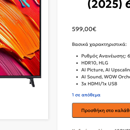
(2025)
599,00
€
Βασικά χαρακτηριστικά:
Ρυθμός Ανανέωσης: 
HDR10, HLG
AI Picture, AI Upscali
AI Sound, WOW Orch
3x HDMI/1x USB
1 σε απόθεμα
LG
Προσθήκη στο καλάθ
Smart
Τηλεόραση
65"