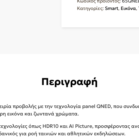
Κωδικός προϊόντος:
65QNE
4K
Κατηγορίες:
Smart
,
Εικόνα
,
UHD
QNED
AI
QNED70
(2025)
65QNED70A6A
ποσότητα
Περιγραφή
ιρία προβολής με την τεχνολογία panel QNED, που συνδυά
ρη εικόνα και ζωντανά χρώματα.
τεχνολογίες όπως HDR10 και AI Picture, προσφέροντας α
ιδανικός για ροή ταινιών και αθλητικών εκδηλώσεων.