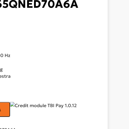
 65QNED70A6A
60 Hz
ng
estra
ι