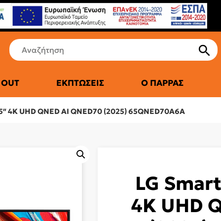
 OUT
ΕΚΠΤΏΣΕΙΣ
Ο ΠΑΡΡΆΣ
ΤΙΚΆ ΨΥΓΕΊΑ
65″ 4K UHD QNED AI QNED70 (2025) 65QNED70A6A
LG Smart
4K UHD 