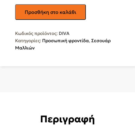
LIFE
Προσθήκη στο καλάθι
Πιστολάκι
Μαλλιών
με
Κωδικός προϊόντος:
DIVA
Φυσούνα
Κατηγορίες:
Προσωπική φροντίδα
,
Σεσουάρ
2000W
Μαλλιών
DIVA
ποσότητα
Περιγραφή