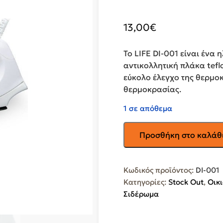
13,00
€
Το LIFE DI-001 είναι ένα 
αντικολλητική πλάκα tefl
εύκολο έλεγχο της θερμοκ
θερμοκρασίας.
1 σε απόθεμα
LIFE
Προσθήκη στο καλάθ
Σίδερο
Ταξιδίου
Ξηρού
Κωδικός προϊόντος:
DI-001
Τύπου
Κατηγορίες:
Stock Out
,
Οικ
DI-
Σιδέρωμα
001
ποσότητα