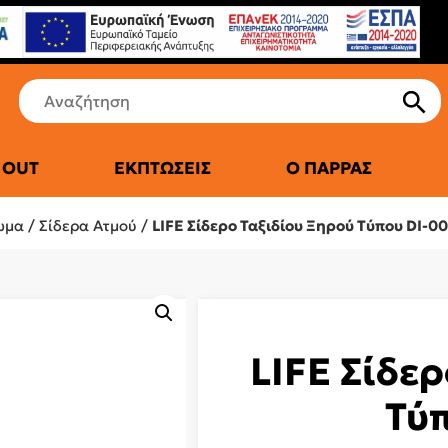
 OUT
ΕΚΠΤΏΣΕΙΣ
Ο ΠΑΡΡΆΣ
ΤΙΚΆ ΨΥΓΕΊΑ
ωμα
/
Σίδερα Ατμού
/
LIFE Σίδερο Ταξιδίου Ξηρού Τύπου DI-00
LIFE Σίδε
Τύπ