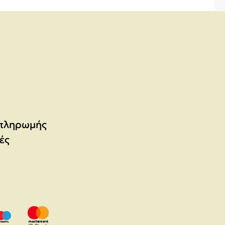
 πληρωμής
ές