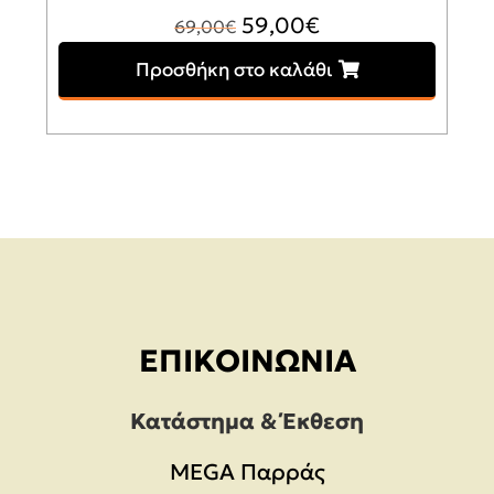
Original
Η
59,00
€
69,00
€
price
τρέχουσα
Προσθήκη στο καλάθι
was:
τιμή
69,00€.
είναι:
59,00€.
ΕΠΙΚΟΙΝΩΝΊΑ
Κατάστημα & Έκθεση
MEGA Παρράς