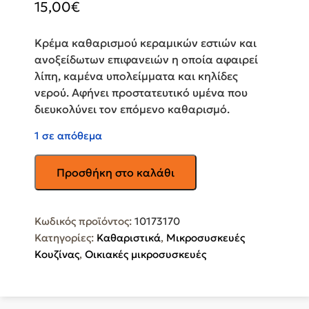
15,00
€
Κρέμα καθαρισμού κεραμικών εστιών και
ανοξείδωτων επιφανειών η οποία αφαιρεί
λίπη, καμένα υπολείμματα και κηλίδες
νερού. Αφήνει προστατευτικό υμένα που
διευκολύνει τον επόμενο καθαρισμό.
1 σε απόθεμα
MIELE
Προσθήκη στο καλάθι
Καθαριστικό
Κεραμικών
Εστιών
Κωδικός προϊόντος:
10173170
Κρέμα
Κατηγορίες:
Καθαριστικά
,
Μικροσυσκευές
250ml
Κουζίνας
,
Οικιακές μικροσυσκευές
10173170
ποσότητα