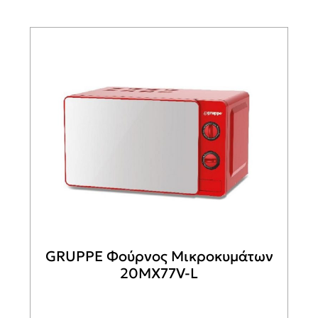
GRUPPE Φούρνος Μικροκυμάτων
20MX77V-L