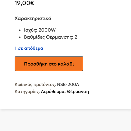
19,00
€
Χαρακτηριστικά
Ισχύς: 2000W
Βαθμίδες Θέρμανσης: 2
1 σε απόθεμα
MISTRAL
Προσθήκη στο καλάθι
PLUS
Αερόθερμο
Δωματίου
Κωδικός προϊόντος:
NSB-200A
Δαπέδου
Κατηγορίες:
Αερόθερμα
,
Θέρμανση
2000W
NSB-
200A
ποσότητα