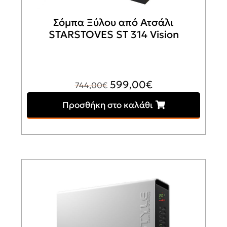
Σόμπα Ξύλου από Ατσάλι
STARSTOVES ST 314 Vision
Original
Η
599,00
€
744,00
€
price
τρέχουσα
Προσθήκη στο καλάθι
was:
τιμή
744,00€.
είναι:
599,00€.