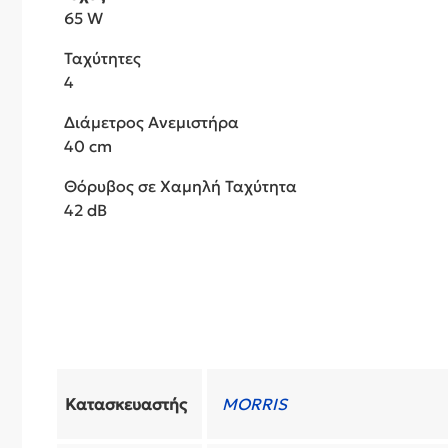
65 W
Ταχύτητες
4
Διάμετρος Ανεμιστήρα
40 cm
Θόρυβος σε Χαμηλή Ταχύτητα
42 dB
Κατασκευαστής
MORRIS