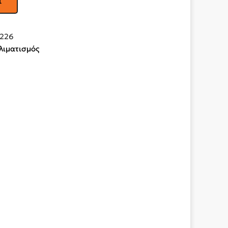
ι
226
λιματισμός