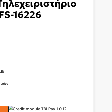
Τηλεχειριστήριο
FS-16226
 dB
ωρών