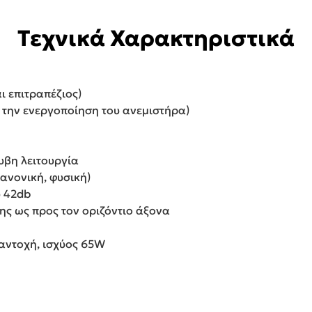
Τεχνικά Χαρακτηριστικά
αι επιτραπέζιος)
ε την ενεργοποίηση του ανεμιστήρα)
υβη λειτουργία
κανονική, φυσική)
υ 42db
ης ως προς τον οριζόντιο άξονα
αντοχή, ισχύος 65W