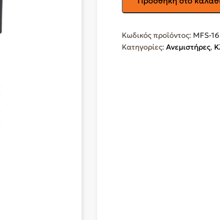
Προσθήκη στο καλάθ
Ανεμιστήρας
Ορθοστάτης
Διαμέτρου
Κωδικός προϊόντος:
MFS-16
40cm
Κατηγορίες:
Ανεμιστήρες
,
Κ
με
Τηλεχειριστήριο
MFS-
16226
ποσότητα