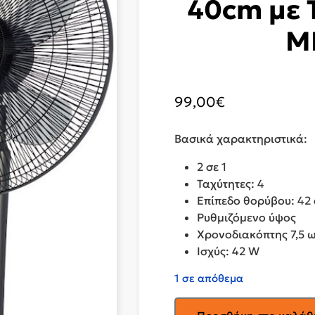
40cm με 
M
99,00
€
Βασικά χαρακτηριστικά:
2 σε 1
Ταχύτητες: 4
Επίπεδο θορύβου: 42
Ρυθμιζόμενο ύψος
Χρονοδιακόπτης 7,5 
Ισχύς: 42 W
1 σε απόθεμα
MORRIS