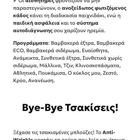
✔ Οι
αισθητήρες
φροντίζουν να μην
παραστεγνώνουν, ο
ανοξείδωτος φωτιζόμενος
κάδος
κάνει τη διαδικασία παιχνιδάκι, ενώ η
παιδική ασφάλεια
και το
σύστημα
αυτοδιάγνωσης
σου χαρίζουν ηρεμία.
Προγράμματα
: Βαμβακερά έξτρα, Βαμβακερά
ECO, Βαμβακερά σιδέρωμα, Ευαίσθητα,
Ανάμεικτα, Συνθετικά έξτρα, Συνθετικά χωρίς
σιδέρωμα, Μάλλινα, Τζιν, Κλινοσκεπάσματα,
Αθλητικά, Πουκάμισα, Ο κύκλος μου, Ζεστό,
Κρύο, Ανανέωση.
Bye-Bye Τσακίσεις!
Ξέχασε τις τσακισμένες μπλούζες! Το
Anti-
Wrinkle
κρατάει τα ρούχα σου λεία και έτοιμα