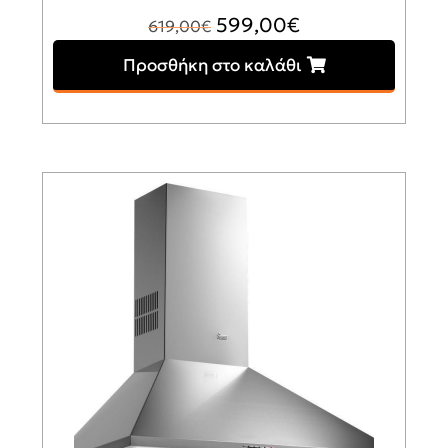
Original
Η
599,00
€
619,00
€
price
τρέχουσα
Προσθήκη στο καλάθι
was:
τιμή
619,00€.
είναι:
599,00€.