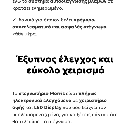
ενώ το
σύστημα αυτοδιάγνωσης βλαβών
σε
κρατάει ενημερωμένο.
✔ Ιδανικό για όποιον θέλει
γρήγορο,
αποτελεσματικό και ασφαλές στέγνωμα
κάθε μέρα.
Έξυπνος έλεγχος και
εύκολο χειρισμό
Το
στεγνωτήριο Morris
είναι
πλήρως
ηλεκτρονικά ελεγχόμενο
με
χειριστήριο
αφής
και
LED Display
που σου δείχνει τον
υπολειπόμενο χρόνο, για να ξέρεις πάντα πότε
θα τελειώσει το στέγνωμα.