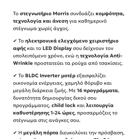
Το
στεγνωτήριο Morris
συνδυάζει
κομψότητα,
τεχνολογία και άνεση
για καθημερινό
στέγνωμα χωρίς άγχος.
✔ Το
ηλεκτρονικά ελεγχόμενο χειριστήριο
αφής
και το
LED Display
σου δείχνουν τον
υπολειπόμενο χρόνο, ενώ η
τεχνολογία Anti-
Wrinkle
προστατεύει τα ρούχα από τσακίσεις.
✔ Το
BLDC Inverter μοτέρ
εξασφαλίζει
οικονομία ενέργειας, χαμηλό θόρυβο και
μεγάλη διάρκεια ζωής. Με
16 προγράμματα
,
δυνατότητα δημιουργίας δικού σου
προγράμματος,
child lock
και
λειτουργία
καθυστέρησης 1-24 ώρες
, προσαρμόζεις το
στέγνωμα στις ανάγκες σου.
✔ Η
μεγάλη πόρτα
διευκολύνει την πρόσβαση,