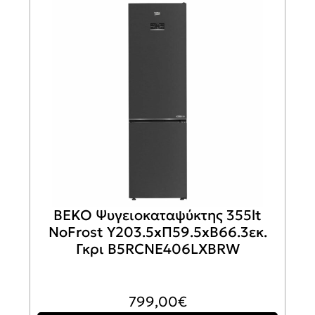
BEKO Ψυγειοκαταψύκτης 355lt
NoFrost Υ203.5xΠ59.5xΒ66.3εκ.
Γκρι B5RCNE406LXBRW
799,00
€