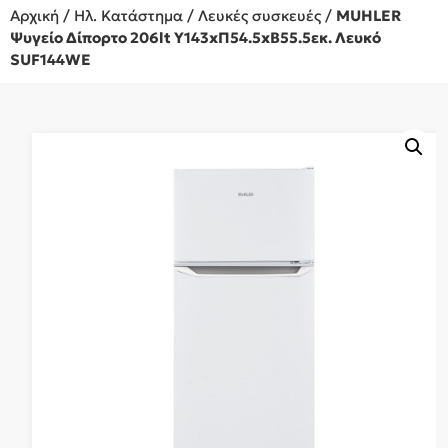
Αρχική
/
Ηλ. Κατάστημα
/
Λευκές συσκευές
/
MUHLER
Ψυγείο Δίπορτο 206lt Υ143xΠ54.5xΒ55.5εκ. Λευκό
SUF144WE