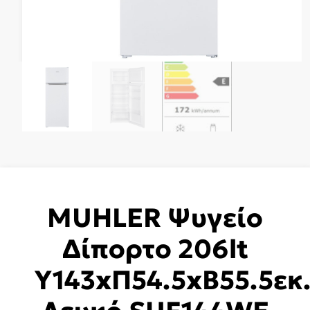
MUHLER Ψυγείο
Δίπορτο 206lt
Υ143xΠ54.5xΒ55.5εκ