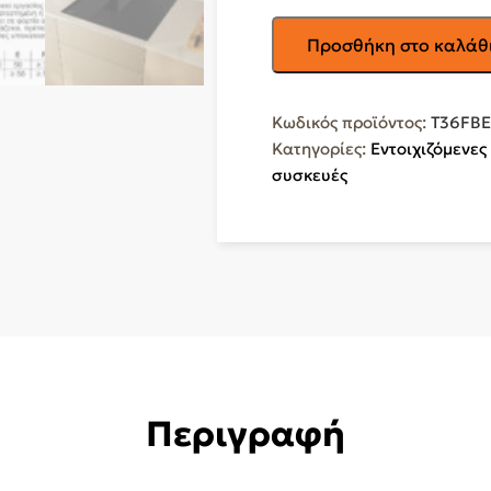
NEFF
Προσθήκη στο καλάθ
Επαγωγική
Εστία
Αυτόνομη
Κωδικός προϊόντος:
T36FBE
με
Κατηγορίες:
Εντοιχιζόμενες
Λειτουργία
συσκευές
Κλειδώματος
59.2x52.2εκ.
T36FBE1L0
ποσότητα
Περιγραφή