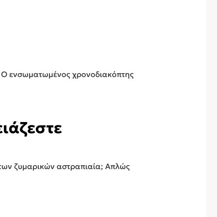
γμα. Ο ενσωματωμένος χρονοδιακόπτης
ειάζεστε
ό των ζυμαρικών αστραπιαία; Απλώς