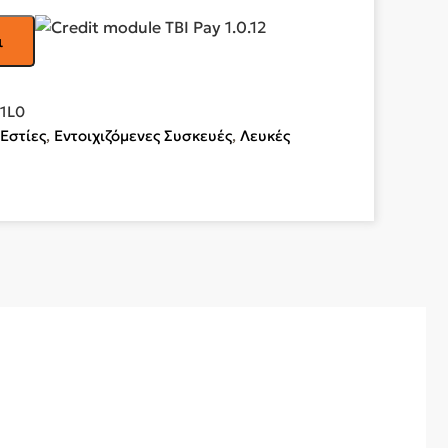
ι
1L0
 Εστίες
,
Εντοιχιζόμενες Συσκευές
,
Λευκές