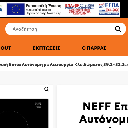
 OUT
ΕΚΠΤΏΣΕΙΣ
Ο ΠΑΡΡΆΣ
ΤΙΚΆ ΨΥΓΕΊΑ
κή Εστία Αυτόνομη με Λειτουργία Κλειδώματος 59.2×52.2ε
NEFF Επ
Αυτόνομη