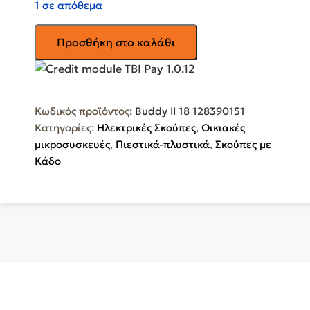
1 σε απόθεμα
NILFISK
Προσθήκη στο καλάθι
Car
Cleaner
Σκούπα
Υγρών
Κωδικός προϊόντος:
Buddy II 18 128390151
/
Κατηγορίες:
Ηλεκτρικές Σκούπες
,
Οικιακές
Στερεών
μικροσυσκευές
,
Πιεστικά-πλυστικά
,
Σκούπες με
1200W
Κάδο
Buddy
II
18
128390151
ποσότητα