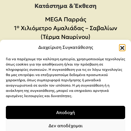
Κατάστημα & Έκθεση
MEGA Παρράς
1° Χιλιόμετρο Αμαλιάδας – Σαβαλίων
(Τέρμα Ναυρίνου)
Διαχείριση Συγκατάθεσης
Κατάστημα Αμαλιάδας
Καλαβρύτων 24, τηλ. 26220-28385
Για να παρέχουμε την καλύτερη εμπειρία, χρησιμοποιούμε τεχνολογίες
όπως cookies για την αποθήκευση ή/και την πρόσβαση σε
πληροφορίες συσκευών. Η συγκατάθεση για τις εν λόγω τεχνολογίες
Τηλ.
26220-20060
θα μας επιτρέψει να επεξεργαστούμε δεδομένα προσωπικού
Email:
orders@megaparras.gr
χαρακτήρα, όπως συμπεριφορά περιήγησης ή μοναδικά
αναγνωριστικά σε αυτόν τον ιστότοπο. Η μη συγκατάθεση ή η
ανάκληση της συγκατάθεσης, μπορεί να επηρεάσει αρνητικά
ορισμένες λειτουργίες και δυνατότητες.
ΠΛΗΡΟΦΟΡΊΕΣ
Αποδοχή
Πολιτική Απορρήτου
Όροι Χρήσης
Δεν αποδέχομαι