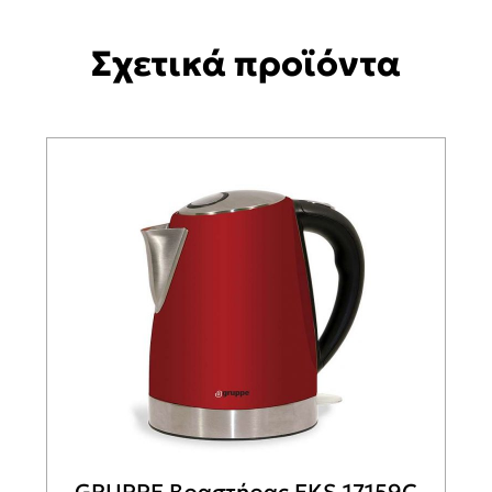
Σχετικά προϊόντα
GRUPPE Βραστήρας EKS 17159C