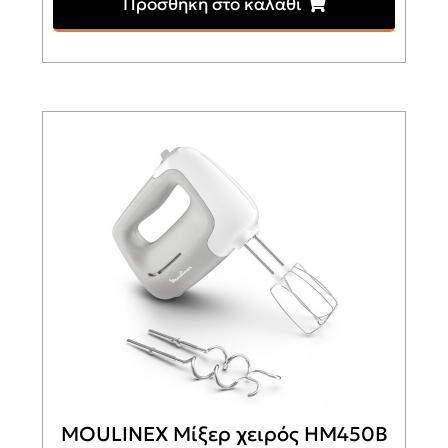
Προσθήκη στο καλάθι
MOULINEX Μίξερ χειρός HM450B