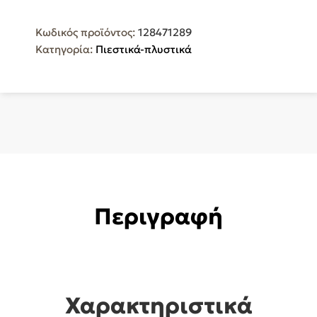
5
EU
Κωδικός προϊόντος:
128471289
Πλυστικό
Κατηγορία:
Πιεστικά-πλυστικά
Ρεύματος
με
Πίεση
125bar
και
Μεταλλική
Αντλία
ποσότητα
Περιγραφή
Χαρακτηριστικά