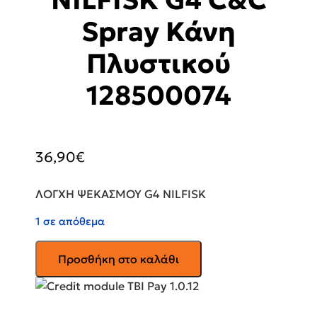
Spray Κάνη
Πλυστικού
128500074
36,90
€
ΛΟΓΧΗ ΨΕΚΑΣΜΟΥ G4 NILFISK
1 σε απόθεμα
NILFISK
Προσθήκη στο καλάθι
G4
C&C
Spray
Κάνη