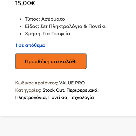
15,00
€
Τύπος: Ασύρματο
Είδος: Σετ Πληκτρολόγιο & Ποντίκι
Χρήση: Για Γραφείο
1 σε απόθεμα
NOD
Προσθήκη στο καλάθι
Wireless
Black
Ασύρματο
Κωδικός προϊόντος:
VALUE PRO
Σετ
Κατηγορίες:
Stock Out
,
Περιφερειακά
,
Πληκτρολόγιο
Πληκτρολόγια
,
Ποντίκια
,
Τεχνολογία
&
Ποντίκι
VALUE
PRO
ποσότητα