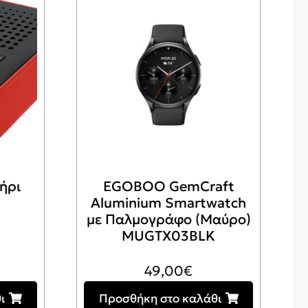
ήρι
EGOBOO GemCraft
Aluminium Smartwatch
με Παλμογράφο (Μαύρο)
MUGTX03BLK
49,00
€
ι
Προσθήκη στο καλάθι