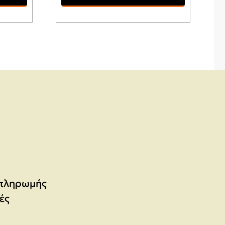
 πληρωμής
ές