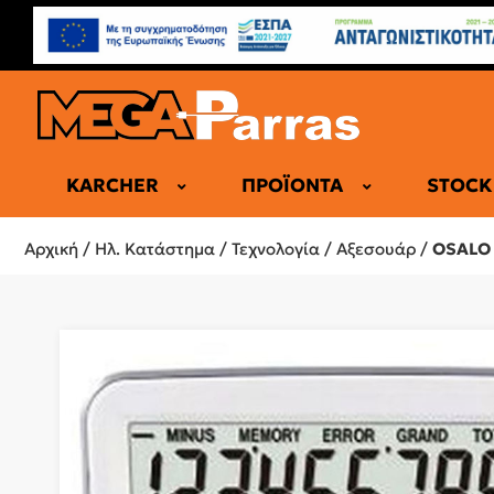
KARCHER
ΠΡΟΪΌΝΤΑ
STOCK
ΕΠΑΓΓΕΛΜΑ
Αρχική
/
Ηλ. Κατάστημα
/
Τεχνολογία
/
Αξεσουάρ
/
OSALO 