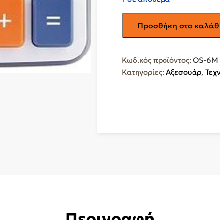
OSALO
Προσθήκη στο καλάθ
Αριθμομηχανή
12
Ψηφίων
Κωδικός προϊόντος:
OS-6M
σε
Κατηγορίες:
Αξεσουάρ
,
Τεχ
Λευκό
Χρώμα
OS-
6M
ποσότητα
Περιγραφή