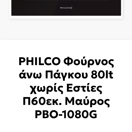
PHILCO Φούρνος
άνω Πάγκου 80lt
χωρίς Εστίες
Π60εκ. Μαύρος
PBO-1080G