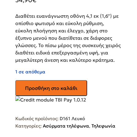
34,90
€
Διαθέτει ευανάγνωστη οθόνη 4,1 εκ (1,6″) με
οπίσθιο φωτισμό και εύκολη ρύθμιση,
εύκολη πλοήγηση και έλεγχο, χάρη στο
έξυπνο μενού που διατίθεται σε διάφορες
γλώσσες. Το πίσω μέρος της συσκευής χειρός
διαθέτει ειδικά επεξεργασμένη υφή, για
μεγαλύτερη άνεση και καλύτερο κράτημα.
1 σε απόθεμα
PHILIPS
Προσθήκη στο καλάθι
Ασύρματο
Τηλέφωνο
με
Ελληνικό
Κωδικός προϊόντος:
D161 Λευκό
Μενού
Κατηγορίες:
Ασύρματα τηλέφωνα
,
Τηλεφωνία
D161
Λευκό