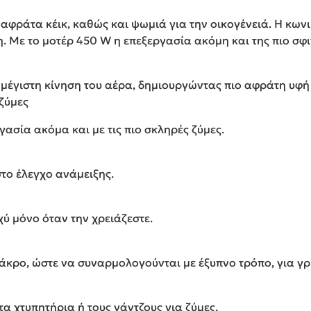
αι αφράτα κέικ, καθώς και ψωμιά για την οικογένειά. Η κω
η. Με το μοτέρ 450 W η επεξεργασία ακόμη και της πιο σφι
 μέγιστη κίνηση του αέρα, δημιουργώντας πιο αφράτη υφή 
 ζύμες
γασία ακόμα και με τις πιο σκληρές ζύμες.
το έλεγχο ανάμειξης.
ύ μόνο όταν την χρειάζεστε.
 άκρο, ώστε να συναρμολογούνται με έξυπνο τρόπο, για 
α χτυπητήρια ή τους γάντζους για ζύμες.