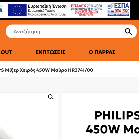
 OUT
ΕΚΠΤΏΣΕΙΣ
Ο ΠΑΡΡΆΣ
ΤΙΚΆ ΨΥΓΕΊΑ
PS Μίξερ Χειρός 450W Μαύρο HR3741/00
PHILIP
450W Μα