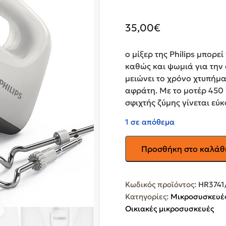
35,00
€
ο μίξερ της Philips μπορε
καθώς και ψωμιά για την 
μειώνει το χρόνο χτυπήματ
αφράτη. Με το μοτέρ 450 
σφιχτής ζύμης γίνεται εύκ
1 σε απόθεμα
PHILIPS
Προσθήκη στο καλάθ
Μίξερ
Χειρός
450W
Κωδικός προϊόντος:
HR3741
Μαύρο
Κατηγορίες:
Μικροσυσκευές
HR3741/00
Οικιακές μικροσυσκευές
ποσότητα