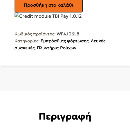
PITSOS
Προσθήκη στο καλάθι
Πλυντήριο
Ρούχων
8kg
1400
Κωδικός προϊόντος:
WF4J06L8
Στροφών
Κατηγορίες:
Εμπρόσθιας φόρτωσης
,
Λευκές
WF4J06L8
συσκευές
,
Πλυντήρια Ρούχων
ποσότητα
Περιγραφή