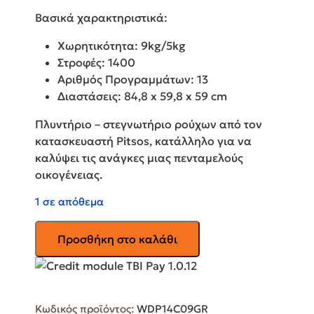
Βασικά χαρακτηριστικά:
Χωρητικότητα: 9kg/5kg
Στροφές: 1400
Αριθμός Προγραμμάτων: 13
Διαστάσεις: 84,8 x 59,8 x 59 cm
Πλυντήριο – στεγνωτήριο ρούχων από τον
κατασκευαστή Pitsos, κατάλληλο για να
καλύψει τις ανάγκες μιας πενταμελούς
οικογένειας.
1 σε απόθεμα
PITSOS
Προσθήκη στο καλάθι
Πλυντήριο-
Στεγνωτήριο
Ρούχων
9kg/5kg
Κωδικός προϊόντος:
WDP14C09GR
Ατμού