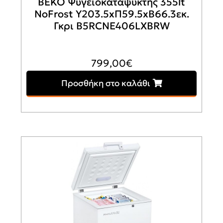
BEKO Ψυγειοκαταψύκτης 355lt
NoFrost Υ203.5xΠ59.5xΒ66.3εκ.
Γκρι B5RCNE406LXBRW
799,00
€
Προσθήκη στο καλάθι