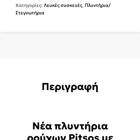
Κατηγορίες:
Λευκές συσκευές
,
Πλυντήρια/
WDP14C09GR
Στεγνωτήρια
ποσότητα
Περιγραφή
Νέα πλυντήρια
ρούχων Pitsos με