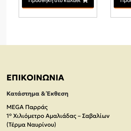
Προσθήκη στο καλάθι
Προ
was:
τιμή
645,00€.
είναι:
519,00€.
ΕΠΙΚΟΙΝΩΝΊΑ
Κατάστημα & Έκθεση
MEGA Παρράς
1° Χιλιόμετρο Αμαλιάδας – Σαβαλίων
(Τέρμα Ναυρίνου)