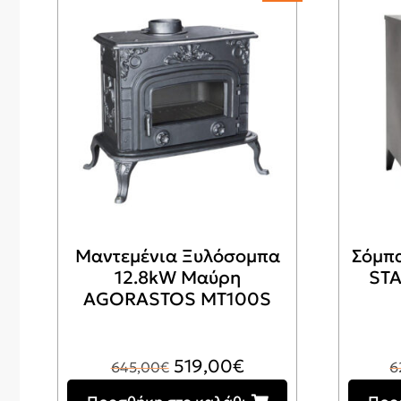
Μαντεμένια Ξυλόσομπα
Σόμπα
12.8kW Μαύρη
STA
AGORASTOS MT100S
Original
Η
519,00
€
645,00
€
6
price
τρέχουσα