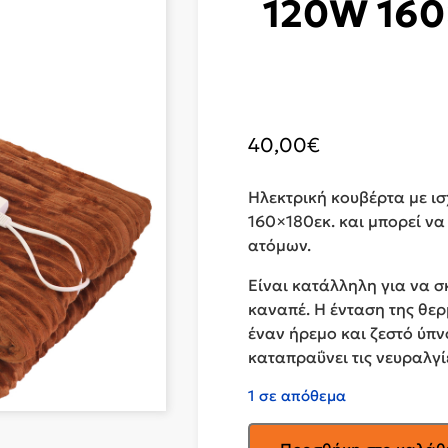
120W 160
40,00
€
Ηλεκτρική κουβέρτα με ισχ
160×180εκ. και μπορεί να
ατόμων.
Είναι κατάλληλη για να σκ
καναπέ. Η ένταση της θερ
έναν ήρεμο και ζεστό ύπ
καταπραΰνει τις νευραλγί
1 σε απόθεμα
PRINCESS