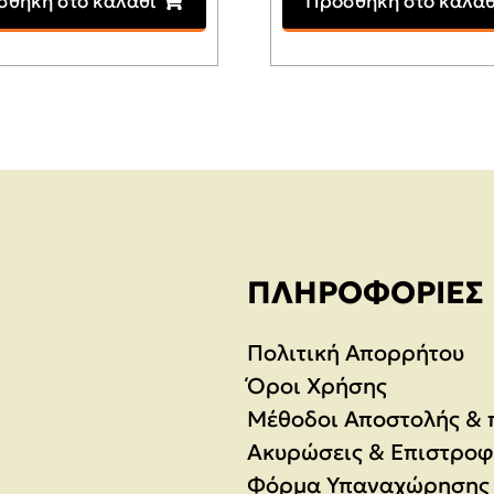
σθήκη στο καλάθι
Προσθήκη στο καλάθ
was:
τιμή
620,00€.
είναι:
499,00€.
ΠΛΗΡΟΦΟΡΊΕΣ
Πολιτική Απορρήτου
Όροι Χρήσης
Μέθοδοι Αποστολής &
Ακυρώσεις & Επιστροφ
Φόρμα Υπαναχώρησης