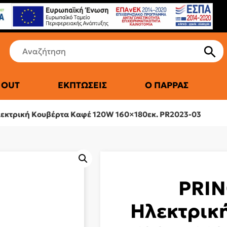
 OUT
ΕΚΠΤΏΣΕΙΣ
Ο ΠΑΡΡΆΣ
ΤΙΚΆ ΨΥΓΕΊΑ
εκτρική Κουβέρτα Καφέ 120W 160×180εκ. PR2023-03
PRIN
Ηλεκτρικ