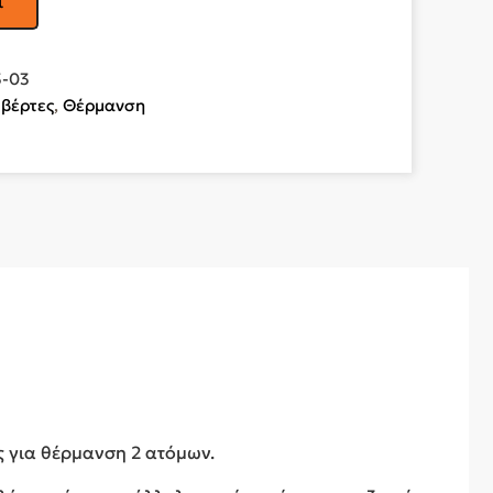
ι
-03
υβέρτες
,
Θέρμανση
ες για θέρμανση 2 ατόμων.