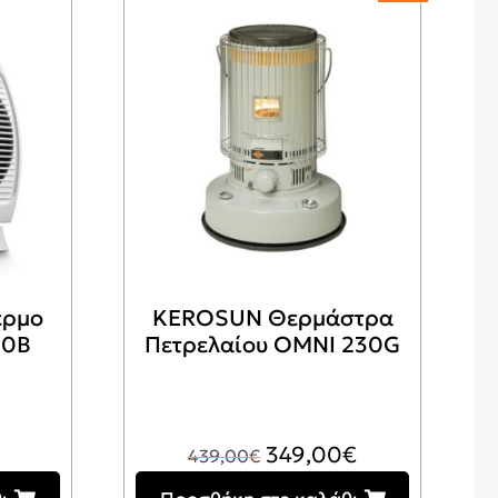
ερμο
KEROSUN Θερμάστρα
20B
Πετρελαίου OMNI 230G
Original
Η
349,00
€
439,00
€
price
τρέχουσα