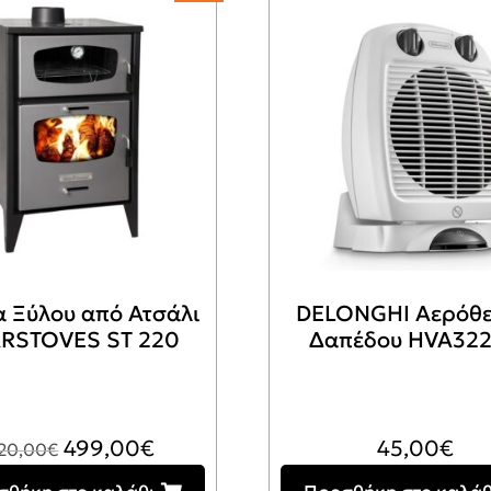
 Ξύλου από Ατσάλι
DELONGHI Αερόθ
RSTOVES ST 220
Δαπέδου HVA32
Original
Η
499,00
€
45,00
€
20,00
€
price
τρέχουσα