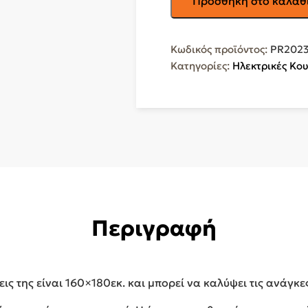
Προσθήκη στο καλάθ
Διπλή
Ηλεκτρική
Κουβέρτα
Κωδικός προϊόντος:
PR2023
Καφέ
Κατηγορίες:
Ηλεκτρικές Κο
120W
160x180εκ.
PR2023-
03
ποσότητα
Περιγραφή
εις της είναι 160×180εκ. και μπορεί να καλύψει τις ανάγκ