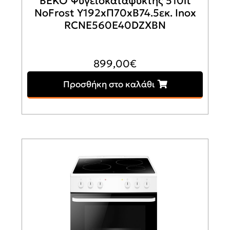
BEKO Ψυγειοκαταψύκτης 510lt
NoFrost Υ192xΠ70xΒ74.5εκ. Inox
RCNE560E40DZXBN
899,00
€
Προσθήκη στο καλάθι