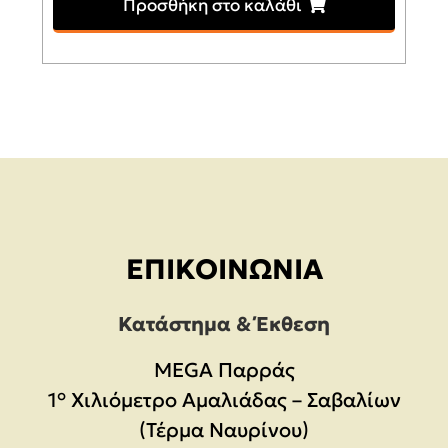
Προσθήκη στο καλάθι
was:
τιμή
619,00€.
είναι:
599,00€.
ΕΠΙΚΟΙΝΩΝΊΑ
Κατάστημα & Έκθεση
MEGA Παρράς
1° Χιλιόμετρο Αμαλιάδας – Σαβαλίων
(Τέρμα Ναυρίνου)