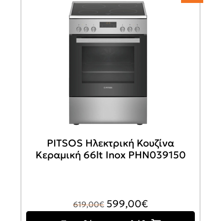
PITSOS Ηλεκτρική Κουζίνα
Κεραμική 66lt Inox PHN039150
Original
Η
599,00
€
619,00
€
price
τρέχουσα