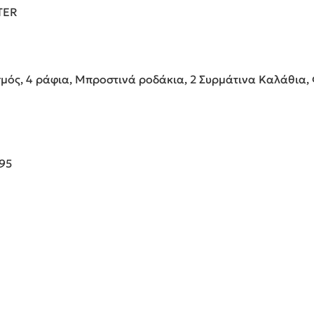
TER
μός, 4 ράφια, Μπροστινά ροδάκια, 2 Συρμάτινα Καλάθια,
95