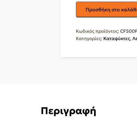
PRINCESS
Προσθήκη στο καλάθ
Καταψύκτης
Μπαούλο
500lt
Κωδικός προϊόντος:
CF500
CF500PS
Κατηγορίες:
Καταψύκτες
,
Λ
ποσότητα
Περιγραφή