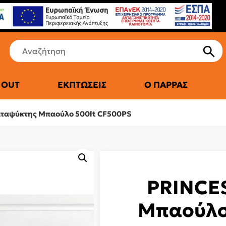
 OUT
ΕΚΠΤΏΣΕΙΣ
Ο ΠΑΡΡΆΣ
ΤΙΚΆ ΨΥΓΕΊΑ
ταψύκτης Μπαούλο 500lt CF500PS
PRINCE
Μπαούλο