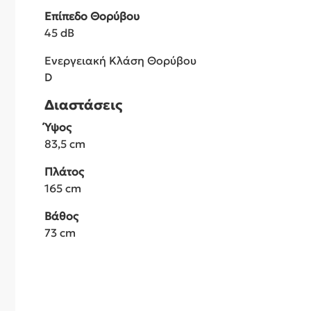
Επίπεδο Θορύβου
45 dB
Ενεργειακή Κλάση Θορύβου
D
Διαστάσεις
Ύψος
83,5 cm
Πλάτος
165 cm
Βάθος
73 cm