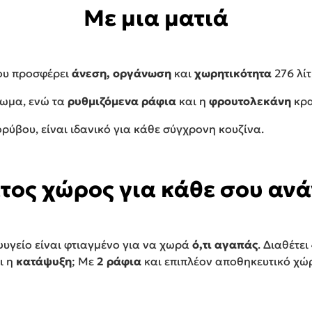
Με μια ματιά
υ προσφέρει
άνεση, οργάνωση
και
χωρητικότητα
276 λί
γωμα, ενώ τα
ρυθμιζόμενα ράφια
και η
φρουτολεκάνη
κρα
ρύβου, είναι ιδανικό για κάθε σύγχρονη κουζίνα.
τος χώρος για κάθε σου αν
ψυγείο είναι φτιαγμένο για να χωρά
ό,τι αγαπάς
. Διαθέτει
αι η
κατάψυξη
; Με
2 ράφια
και επιπλέον αποθηκευτικό χώρ