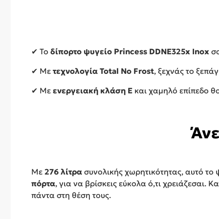
✔ Το
δίπορτο ψυγείο Princess DDNE325x Inox
σο
✔ Με
τεχνολογία Total No Frost
, ξεχνάς το ξεπά
✔ Με
ενεργειακή κλάση E
και χαμηλό επίπεδο θο
Άνε
Με
276 λίτρα
συνολικής χωρητικότητας, αυτό το 
πόρτα
, για να βρίσκεις εύκολα ό,τι χρειάζεσαι. Κ
πάντα στη θέση τους.