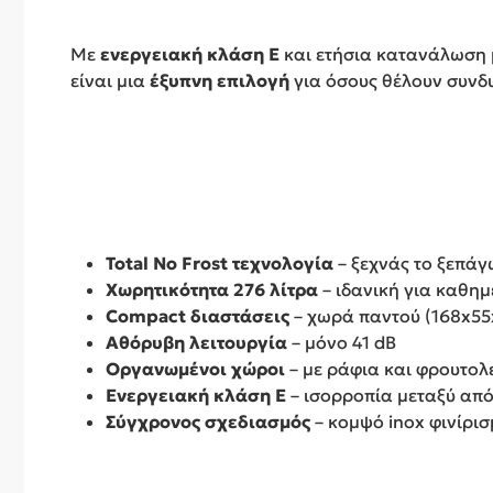
Με
ενεργειακή κλάση E
και ετήσια κατανάλωση 
είναι μια
έξυπνη επιλογή
για όσους θέλουν συνδ
Total No Frost τεχνολογία
– ξεχνάς το ξεπά
Χωρητικότητα 276 λίτρα
– ιδανική για καθημ
Compact διαστάσεις
– χωρά παντού (168x55
Αθόρυβη λειτουργία
– μόνο 41 dB
Οργανωμένοι χώροι
– με ράφια και φρουτο
Ενεργειακή κλάση E
– ισορροπία μεταξύ απ
Σύγχρονος σχεδιασμός
– κομψό inox φινίρι