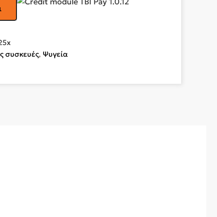
ι
25x
ς συσκευές
,
Ψυγεία