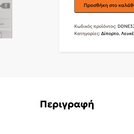
PRINCESS
Προσθήκη στο καλάθ
Ψυγείο
Δίπορτο
276lt
Κωδικός προϊόντος:
DDNE3
Total
Κατηγορίες:
Δίπορτο
,
Λευκέ
NoFrost
Υ168xΠ55xΒ57εκ.
Inox
DDNE325x
ποσότητα
Περιγραφή