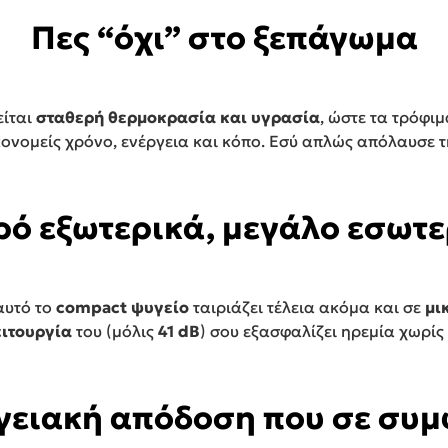
Πες “όχι” στο ξεπάγωμα
είται
σταθερή θερμοκρασία και υγρασία
, ώστε τα τρόφ
κονομείς χρόνο, ενέργεια και κόπο. Εσύ απλώς απόλαυσε τ
ρό εξωτερικά, μεγάλο εσωτε
 αυτό το
compact ψυγείο
ταιριάζει τέλεια ακόμα και σε
μι
ιτουργία
του (μόλις
41 dB
) σου εξασφαλίζει ηρεμία χωρίς
γειακή απόδοση που σε συμ