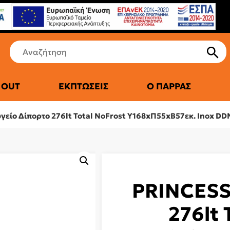
 OUT
ΕΚΠΤΏΣΕΙΣ
Ο ΠΑΡΡΆΣ
ΤΙΚΆ ΨΥΓΕΊΑ
είο Δίπορτο 276lt Total NoFrost Υ168xΠ55xΒ57εκ. Inox D
PRINCESS
276lt 