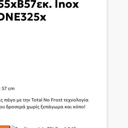
5xΒ57εκ. Inox
DNE325x
x 57 cm
 πάγο με την Total No Frost τεχνολογία
σου δροσερά χωρίς ξεπάγωμα και κόπο!