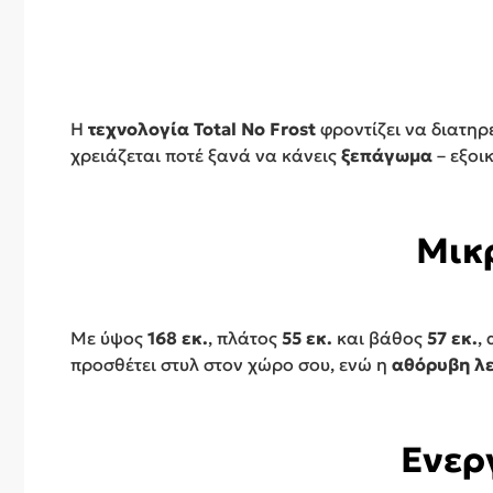
Η
τεχνολογία Total No Frost
φροντίζει να διατηρ
χρειάζεται ποτέ ξανά να κάνεις
ξεπάγωμα
– εξοι
Μικ
Με ύψος
168 εκ.
, πλάτος
55 εκ.
και βάθος
57 εκ.
,
προσθέτει στυλ στον χώρο σου, ενώ η
αθόρυβη λε
Ενερ