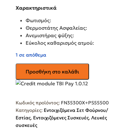
Χαρακτηριστικά
Φωτισμός:
Θερμοστάτης Ασφαλείας:
Ανεμιστήρας ψύξης:
Εύκολος καθαρισμός ατμού:
1 σε απόθεμα
PRINCESS
Προσθήκη στο καλάθι
Φούρνος
άνω
Πάγκου
70lt
Κωδικός προϊόντος:
FN35300X+PS55500
με
Κατηγορίες:
Εντοιχιζόμενα Σετ Φούρνου/
Κεραμικές
Εστίας
,
Εντοιχιζόμενες Συσκευές
,
Λευκές
Εστίες
συσκευές
Π55.8εκ.
FN35300X+PS55500