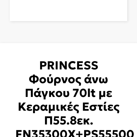
PRINCESS
Φούρνος άνω
Πάγκου 70lt με
Κεραμικές Εστίες
Π55.8εκ.
FN35300X+PS55500