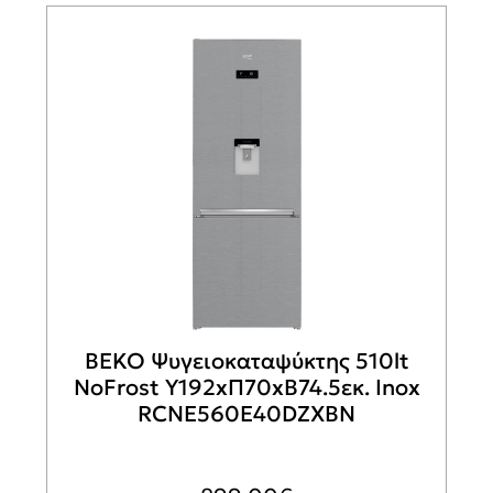
BEKO Ψυγειοκαταψύκτης 510lt
NoFrost Υ192xΠ70xΒ74.5εκ. Inox
RCNE560E40DZXBN