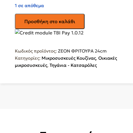
1 σε απόθεμα
PYRAMIS
Προσθήκη στο καλάθι
Ανοξείδωτη
Κατσαρόλα
Φριτέζα
5.2lt
Κωδικός προϊόντος:
ZEON ΦΡΙΤΟΥΡΑ 24cm
/
Κατηγορίες:
Μικροσυσκευές Κουζίνας
,
Οικιακές
ZEON
μικροσυσκευές
,
Τηγάνια - Κατσαρόλες
ΦΡΙΤΟΥΡΑ
24cm
ποσότητα