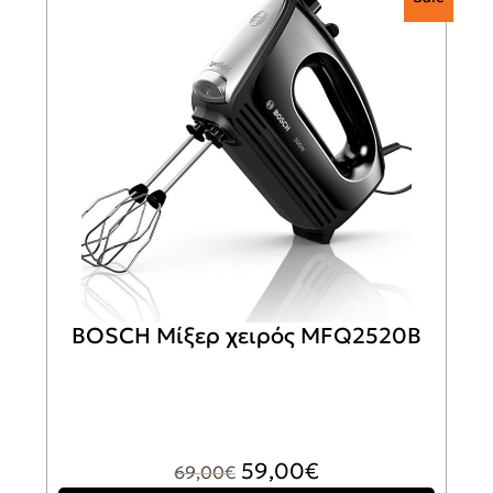
BOSCH Μίξερ χειρός MFQ2520B
Original
Η
59,00
€
69,00
€