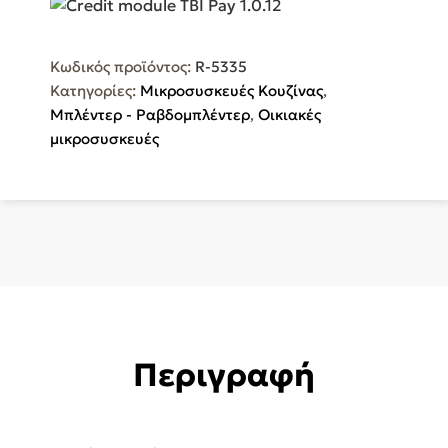
Smoothies
με
Κωδικός προϊόντος:
R-5335
Γυάλινη
Κατηγορίες:
Μικροσυσκευές Κουζίνας
,
Κανάτα
Μπλέντερ - Ραβδομπλέντερ
,
Οικιακές
1.5lt
μικροσυσκευές
1300W
Γκρι
R-
5335
ποσότητα
Περιγραφή