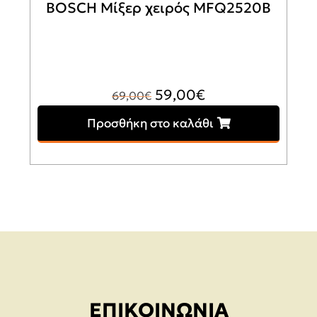
BOSCH Μίξερ χειρός MFQ2520B
Original
Η
59,00
€
69,00
€
price
τρέχουσα
Προσθήκη στο καλάθι
was:
τιμή
69,00€.
είναι:
59,00€.
ΕΠΙΚΟΙΝΩΝΊΑ