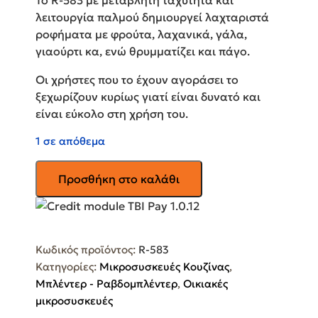
Το R-583 με μεταβλητή ταχύτητα και
λειτουργία παλμού δημιουργεί λαχταριστά
ροφήματα με φρούτα, λαχανικά, γάλα,
γιαούρτι κα, ενώ θρυμματίζει και πάγο.
Οι χρήστες που το έχουν αγοράσει το
ξεχωρίζουν κυρίως γιατί είναι δυνατό και
είναι εύκολο στη χρήση του.
1 σε απόθεμα
ROHNSON
Προσθήκη στο καλάθι
Μπλέντερ
για
Smoothies
με
Κωδικός προϊόντος:
R-583
Γυάλινη
Κατηγορίες:
Μικροσυσκευές Κουζίνας
,
Κανάτα
Μπλέντερ - Ραβδομπλέντερ
,
Οικιακές
1.5lt
μικροσυσκευές
1400W