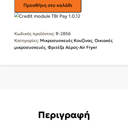
ROHNSON
Προσθήκη στο καλάθι
Air
Fryer
7lt
Μαύρο
Κωδικός προϊόντος:
R-2856
R-
Κατηγορίες:
Μικροσυσκευές Κουζίνας
,
Οικιακές
2856
μικροσυσκευές
,
Φριτέζα Αέρος-Air Fryer
ποσότητα
Περιγραφή