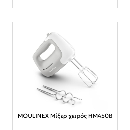
MOULINEX Μίξερ χειρός HM450B