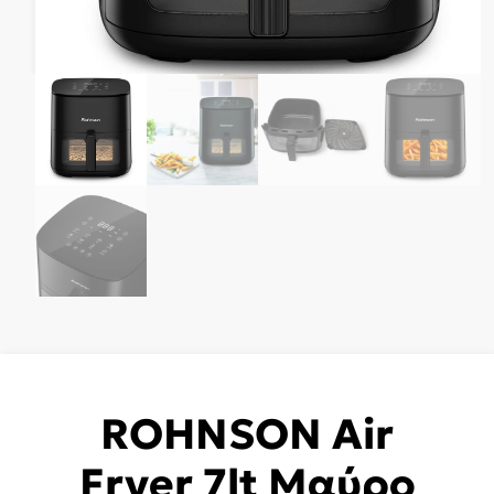
ROHNSON Air
Fryer 7lt Μαύρο