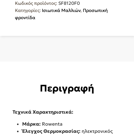
Κωδικός προϊόντος:
SF8120F0
και
Κατηγορίες:
Ισιωτικά Μαλλιών
,
Προσωπική
Κεραμικές
φροντίδα
Πλάκες
Ionic
SF8120F0
ποσότητα
Περιγραφή
Τεχνικά Χαρακτηριστικά:
Μάρκα:
Rowenta
Έλεγχος Θερμοκρασίας:
ηλεκτρονικός