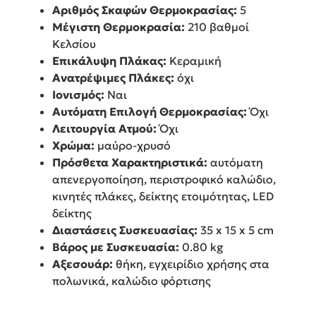
Αριθμός Σκαφών Θερμοκρασίας:
5
Μέγιστη Θερμοκρασία:
210 βαθμοί
Κελσίου
Επικάλυψη Πλάκας:
Κεραμική
Ανατρέψιμες Πλάκες:
όχι
Ιονισμός:
Ναι
Αυτόματη Επιλογή Θερμοκρασίας:
Όχι
Λειτουργία Ατμού:
Όχι
Χρώμα:
μαύρο-χρυσό
Πρόσθετα Χαρακτηριστικά:
αυτόματη
απενεργοποίηση, περιστροφικό καλώδιο,
κινητές πλάκες, δείκτης ετοιμότητας, LED
δείκτης
Διαστάσεις Συσκευασίας:
35 x 15 x 5 cm
Βάρος με Συσκευασία:
0.80 kg
Αξεσουάρ:
θήκη, εγχειρίδιο χρήσης στα
πολωνικά, καλώδιο φόρτισης