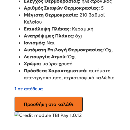
Έλεγχος Θερμοκρασίας:
ηλεκτρονικός
Αριθμός Σκαφών Θερμοκρασίας:
5
Μέγιστη Θερμοκρασία:
210 βαθμοί
Κελσίου
Επικάλυψη Πλάκας:
Κεραμική
Ανατρέψιμες Πλάκες:
όχι
Ιονισμός:
Ναι
Αυτόματη Επιλογή Θερμοκρασίας:
Όχι
Λειτουργία Ατμού:
Όχι
Χρώμα:
μαύρο-χρυσό
Πρόσθετα Χαρακτηριστικά:
αυτόματη
απενεργοποίηση, περιστροφικό καλώδιο
1 σε απόθεμα
ROWENTA
Προσθήκη στο καλάθι
Πρέσα
Μαλλιών
με
Ατμό