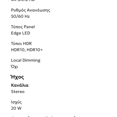
Ρυθμός Ανανέωσης
50/60 Hz
Τύπος Panel
Edge LED
Τύποι HDR
HDR10, HDR10+
Local Dimming
Όχι
Ήχος
Κανάλια
Stereo
Ισχύς
20 W