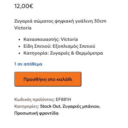
12,00
€
Ζυγαριά σώματος ψηφιακή γυάλινη 30cm
Victoria
Κατασκευαστής: Victoria
Είδη Σπιτιού: Εξοπλισμός Σπιτιού
Κατηγορία: Ζυγαριές & Θερμόμετρα
1 σε απόθεμα
SKY
Προσθήκη στο καλάθι
EF881H
Ψηφιακή
Ζυγαριά
Κωδικός προϊόντος:
EF881H
σε
Κατηγορίες:
Stock Out
,
Ζυγαριές μπάνιου
,
Μαύρο
Προσωπική φροντίδα
χρώμα
ποσότητα