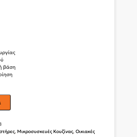
ουργίας
ού
ή βάση
οίηση
ι
8
στήρες
,
Μικροσυσκευές Κουζίνας
,
Οικιακές