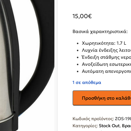
15,00
€
Βασικά χαρακτηριστικά:
Χωρητικότητα: 1.7 L
Λυχνία ένδειξης λειτ
Ένδειξη στάθμης νερ
Ανοξείδωτη εσωτερικ
Αυτόματη απενεργοπ
1 σε απόθεμα
TELEMAX
Προσθήκη στο καλάθ
Βραστήρας
1.7lt
1700W
Κωδικός προϊόντος:
ZOS-19
Ασημί
Κατηγορίες:
Stock Out
,
Βρα
ZOS-