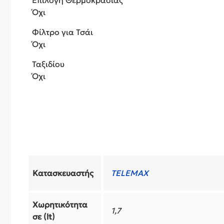
Επιλογή Θερμοκρασίας
Όχι
Φίλτρο για Τσάι
Όχι
Ταξιδίου
Όχι
Κατασκευαστής
TELEMAX
Χωρητικότητα
1,7
σε (lt)