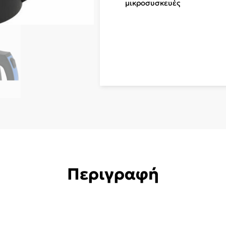
μικροσυσκευές
198
ποσότητα
Περιγραφή