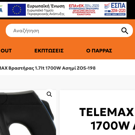
 OUT
ΕΚΠΤΏΣΕΙΣ
Ο ΠΑΡΡΆΣ
ΤΙΚΆ ΨΥΓΕΊΑ
AX Βραστήρας 1.7lt 1700W Ασημί ZOS-198
TELEMAX 
1700W 