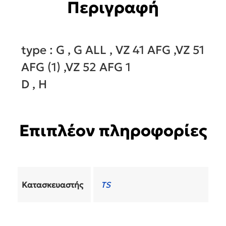
Περιγραφή
type : G , G ALL , VZ 41 AFG ,VZ 51
AFG (1) ,VZ 52 AFG 1
D , H
Επιπλέον πληροφορίες
Κατασκευαστής
TS