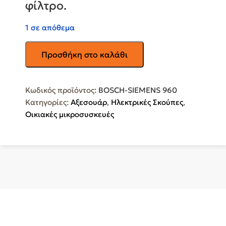
φίλτρο.
1 σε απόθεμα
TS
Προσθήκη στο καλάθι
Σακούλες
σκούπας
BOSCH-
Κωδικός προϊόντος:
BOSCH-SIEMENS 960
SIEMENS
Κατηγορίες:
Αξεσουάρ
,
Ηλεκτρικές Σκούπες
,
960
Οικιακές μικροσυσκευές
ποσότητα