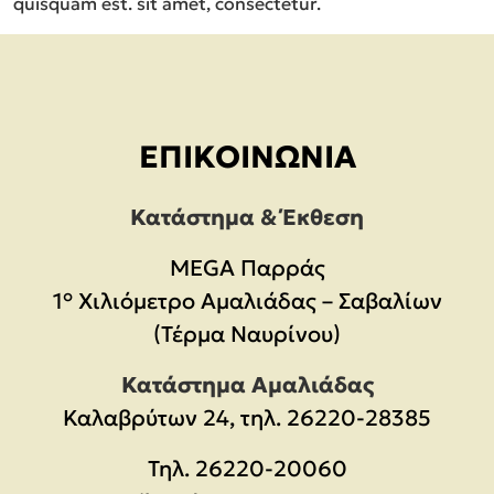
quisquam est. sit amet, consectetur.
ΕΠΙΚΟΙΝΩΝΊΑ
Κατάστημα & Έκθεση
MEGA Παρράς
1° Χιλιόμετρο Αμαλιάδας – Σαβαλίων
(Τέρμα Ναυρίνου)
Κατάστημα Αμαλιάδας
Καλαβρύτων 24, τηλ. 26220-28385
Τηλ.
26220-20060