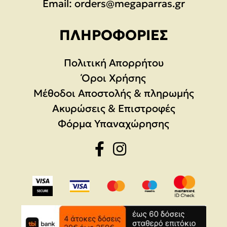
Email:
orders@megaparras.gr
ΠΛΗΡΟΦΟΡΊΕΣ
Πολιτική Απορρήτου
Όροι Χρήσης
Μέθοδοι Αποστολής & πληρωμής
Ακυρώσεις & Επιστροφές
Φόρμα Υπαναχώρησης