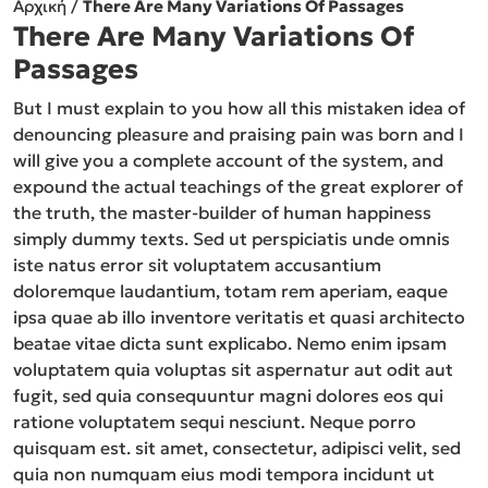
Αρχική
/
There Are Many Variations Of Passages
There Are Many Variations Of
Passages
But I must explain to you how all this mistaken idea of
denouncing pleasure and praising pain was born and I
will give you a complete account of the system, and
expound the actual teachings of the great explorer of
the truth, the master-builder of human happiness
simply dummy texts. Sed ut perspiciatis unde omnis
iste natus error sit voluptatem accusantium
doloremque laudantium, totam rem aperiam, eaque
ipsa quae ab illo inventore veritatis et quasi architecto
beatae vitae dicta sunt explicabo. Nemo enim ipsam
voluptatem quia voluptas sit aspernatur aut odit aut
fugit, sed quia consequuntur magni dolores eos qui
ratione voluptatem sequi nesciunt. Neque porro
quisquam est. sit amet, consectetur, adipisci velit, sed
quia non numquam eius modi tempora incidunt ut