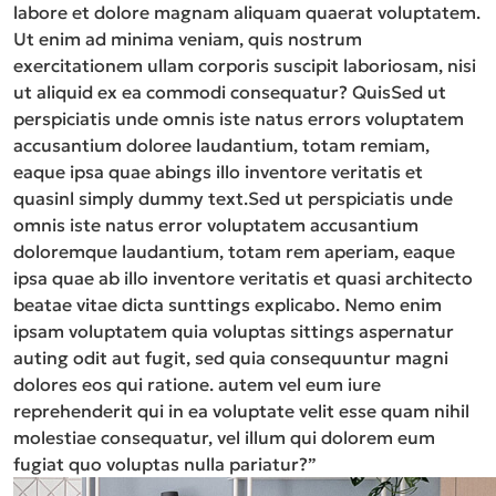
labore et dolore magnam aliquam quaerat voluptatem.
Ut enim ad minima veniam, quis nostrum
exercitationem ullam corporis suscipit laboriosam, nisi
ut aliquid ex ea commodi consequatur? QuisSed ut
perspiciatis unde omnis iste natus errors voluptatem
accusantium doloree laudantium, totam remiam,
eaque ipsa quae abings illo inventore veritatis et
quasinl simply dummy text.Sed ut perspiciatis unde
omnis iste natus error voluptatem accusantium
doloremque laudantium, totam rem aperiam, eaque
ipsa quae ab illo inventore veritatis et quasi architecto
beatae vitae dicta sunttings explicabo. Nemo enim
ipsam voluptatem quia voluptas sittings aspernatur
auting odit aut fugit, sed quia consequuntur magni
dolores eos qui ratione. autem vel eum iure
reprehenderit qui in ea voluptate velit esse quam nihil
molestiae consequatur, vel illum qui dolorem eum
fugiat quo voluptas nulla pariatur?”