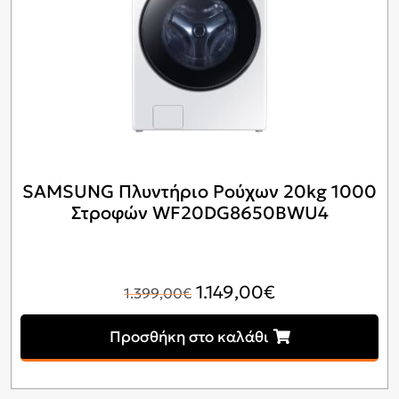
SAMSUNG Πλυντήριο Ρούχων 20kg 1000
Στροφών WF20DG8650BWU4
Original
Η
1.149,00
€
1.399,00
€
price
τρέχουσα
Προσθήκη στο καλάθι
was:
τιμή
1.399,00€.
είναι:
1.149,00€.