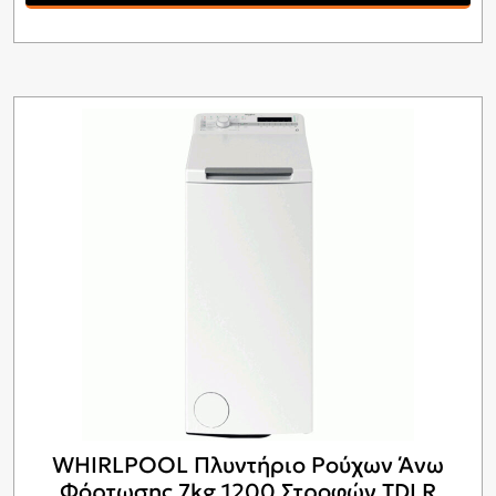
WHIRLPOOL Πλυντήριο Ρούχων Άνω
Φόρτωσης 7kg 1200 Στροφών TDLR