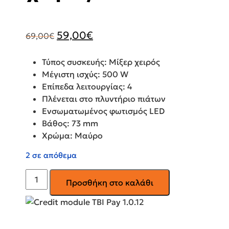
Original
Η
59,00
€
69,00
€
price
τρέχουσα
was:
τιμή
Τύπος συσκευής: Μίξερ χειρός
69,00€.
είναι:
Μέγιστη ισχύς: 500 W
59,00€.
Επίπεδα λειτουργίας: 4
Πλένεται στο πλυντήριο πιάτων
Ενσωματωμένος φωτισμός LED
Βάθος: 73 mm
Χρώμα: Μαύρο
2 σε απόθεμα
BOSCH
Προσθήκη στο καλάθι
Μίξερ
χειρός
MFQ2520B
ποσότητα